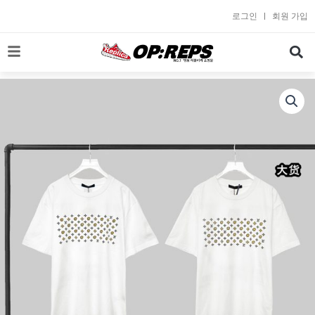
콘
로그인
회원 가입
텐
츠
로
건
너
뛰
기