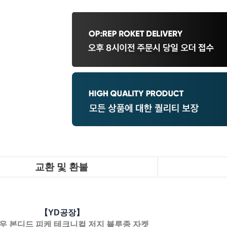
교환 및 환불
【YD공장】
우 본디드 피케 테크니컬 저지 블루종 자켓