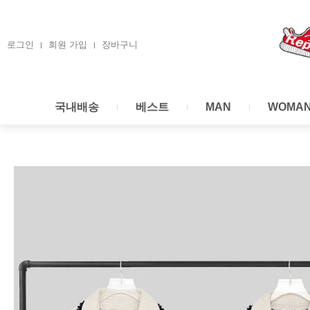
콘
텐
츠
로그인
회원 가입
장바구니
로
건
너
국내배송
베스트
MAN
WOMA
뛰
기