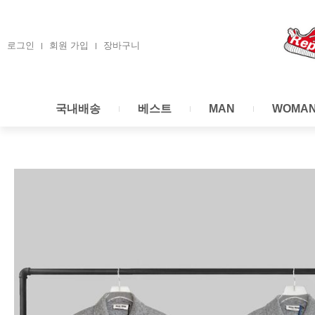
콘
텐
츠
로그인
회원 가입
장바구니
로
건
너
국내배송
베스트
MAN
WOMA
뛰
기