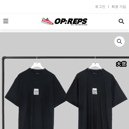
콘
로그인
회원 가입
텐
츠
로
건
너
뛰
기