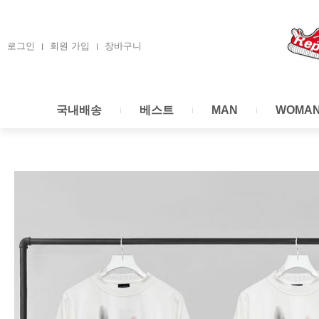
콘
텐
츠
로그인
회원 가입
장바구니
로
건
너
국내배송
베스트
MAN
WOMA
뛰
기