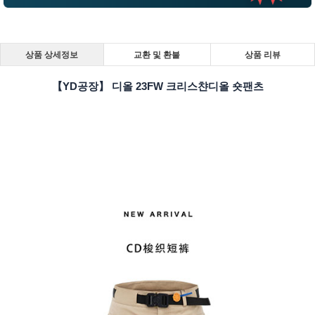
상품 상세정보
교환 및 환불
상품 리뷰
【YD공장】 디올 23FW 크리스챤디올 숏팬츠