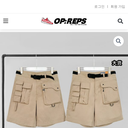
콘
로그인
회원 가입
텐
츠
로
건
너
뛰
기