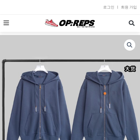
콘
로그인
회원 가입
텐
츠
로
건
너
뛰
기