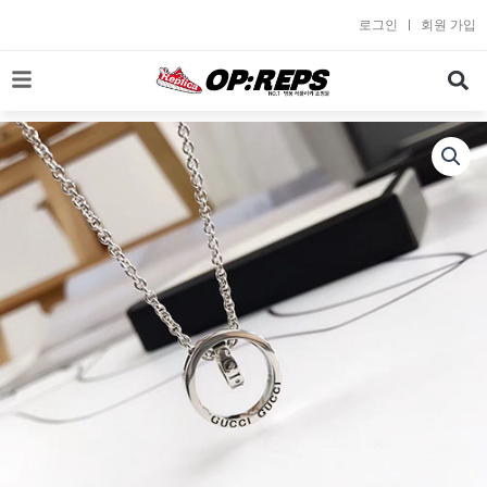
콘
로그인
회원 가입
텐
츠
로
건
너
뛰
기