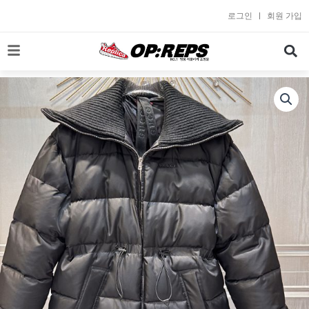
콘
로그인
회원 가입
텐
츠
로
건
너
뛰
기