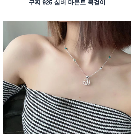
구찌 925 실버 마몬트 목걸이