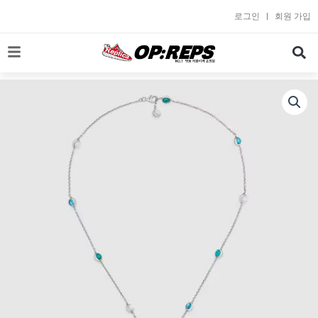
콘
로그인
회원 가입
텐
츠
로
건
너
뛰
기