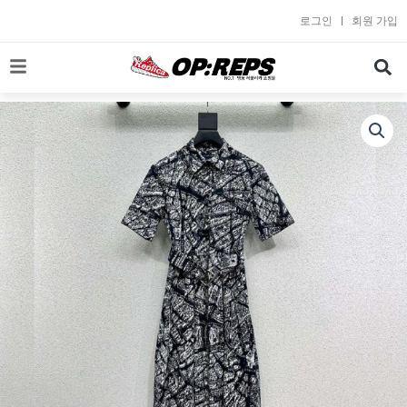
콘
로그인
회원 가입
텐
츠
로
건
너
뛰
기