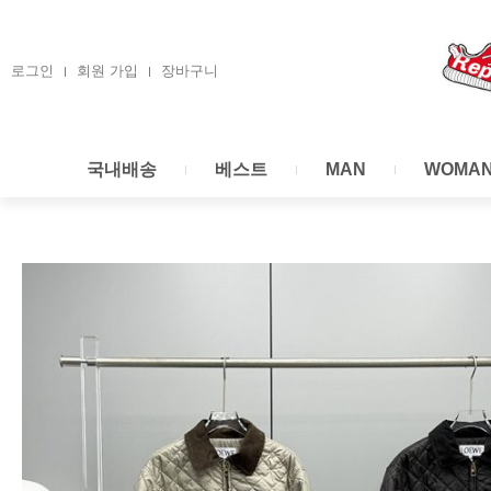
콘
텐
츠
로그인
회원 가입
장바구니
로
건
너
국내배송
베스트
MAN
WOMA
뛰
기