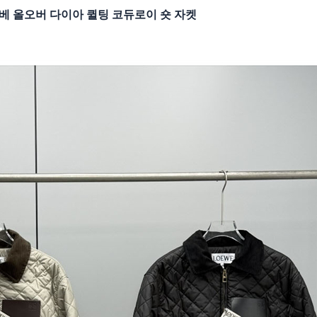
베 올오버 다이아 퀼팅 코듀로이 숏 자켓