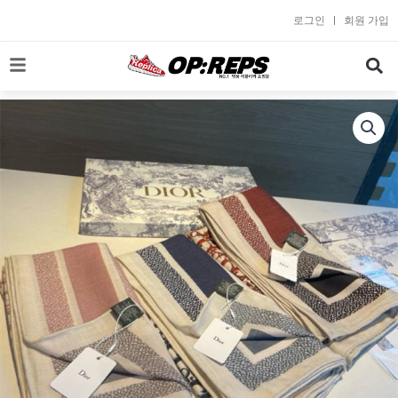
콘
로그인
회원 가입
텐
츠
로
건
너
뛰
기