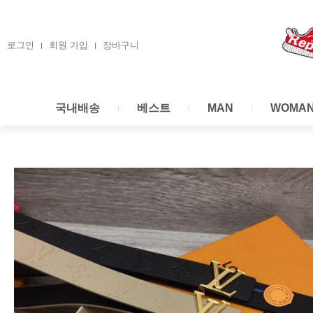
콘
텐
츠
로그인
회원 가입
장바구니
로
건
너
국내배송
베스트
MAN
WOMA
뛰
기