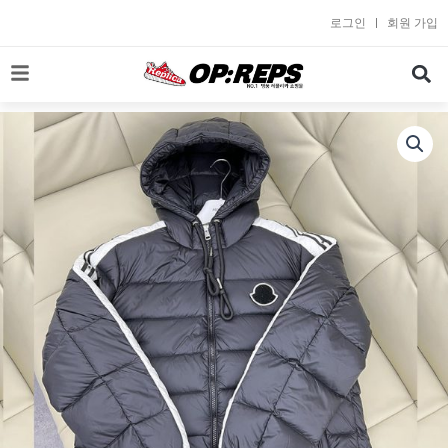
콘
로그인
회원 가입
텐
츠
로
건
너
뛰
기