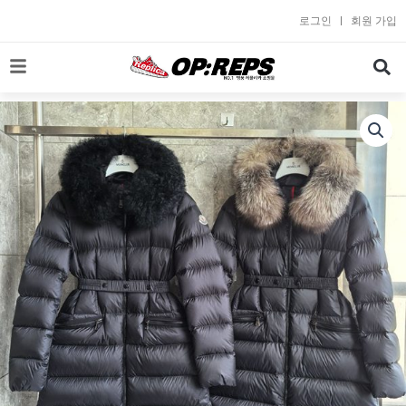
콘
로그인
회원 가입
텐
츠
로
건
너
뛰
기