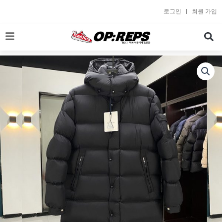
콘
로그인
회원 가입
텐
츠
로
건
너
뛰
기