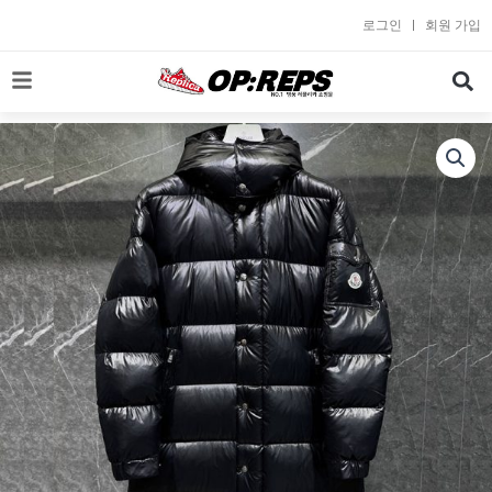
콘
로그인
회원 가입
텐
츠
로
건
너
뛰
기