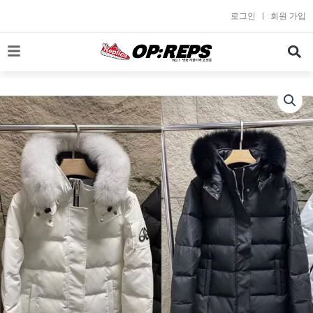
콘
로그인
회원 가입
텐
츠
로
건
너
뛰
기