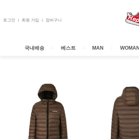
콘
텐
츠
로그인
회원 가입
장바구니
로
건
너
국내배송
베스트
MAN
WOMA
뛰
기