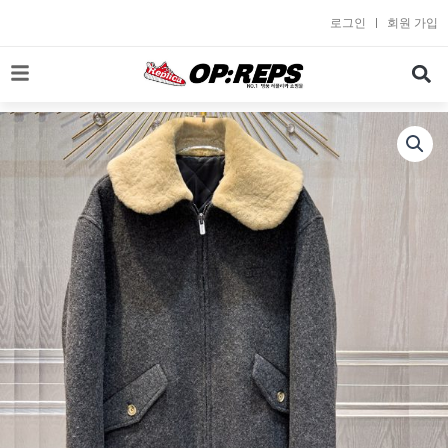
콘
로그인
회원 가입
텐
츠
로
건
너
뛰
기