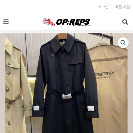
콘
로그인
회원 가입
텐
츠
로
건
너
뛰
기