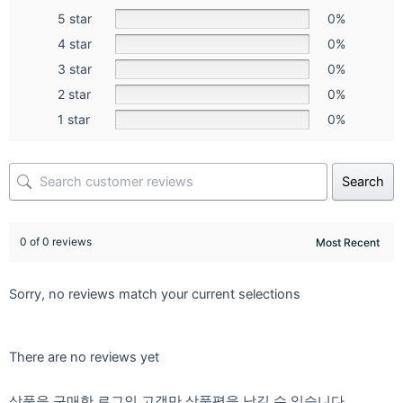
5 star
0%
4 star
0%
3 star
0%
2 star
0%
1 star
0%
Search
0 of 0 reviews
Sorry, no reviews match your current selections
There are no reviews yet
상품을 구매한 로그인 고객만 상품평을 남길 수 있습니다.