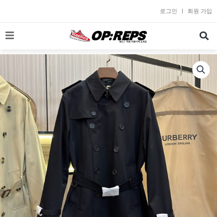
콘
로그인
회원 가입
텐
츠
로
건
너
뛰
기