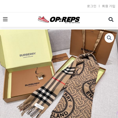
콘
로그인
회원 가입
텐
츠
로
건
너
뛰
기