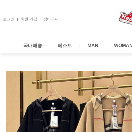
콘
텐
츠
로그인
회원 가입
장바구니
로
건
너
국내배송
베스트
MAN
WOMA
뛰
기