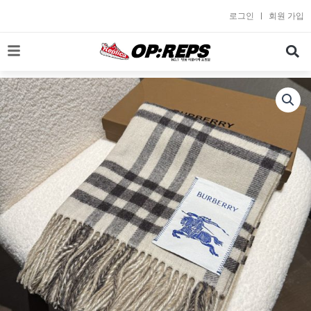
콘
로그인
회원 가입
텐
츠
로
건
너
뛰
기