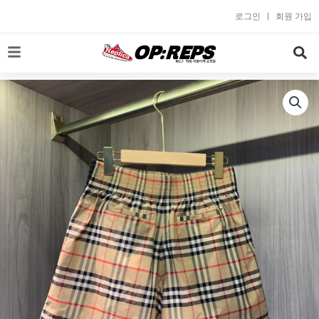
콘
로그인
회원 가입
텐
츠
로
건
너
뛰
기