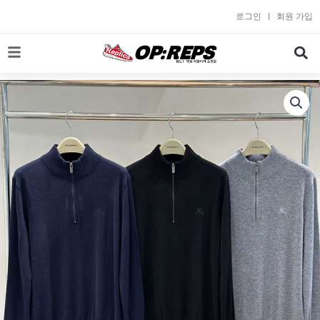
콘
로그인
회원 가입
텐
츠
로
건
너
뛰
기