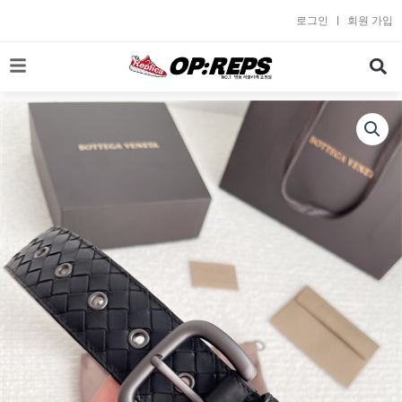
콘
로그인
회원 가입
텐
츠
로
건
너
뛰
기