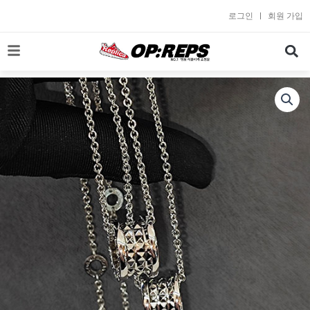
콘
로그인
회원 가입
텐
츠
로
건
너
뛰
기