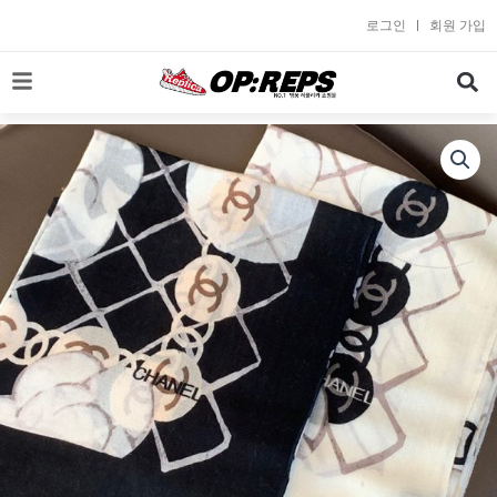
콘
로그인
회원 가입
텐
츠
로
건
너
뛰
기