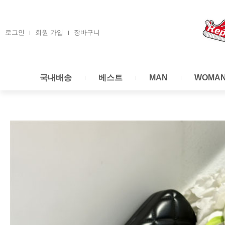
콘
텐
츠
로그인
회원 가입
장바구니
로
건
너
국내배송
베스트
MAN
WOMA
뛰
기