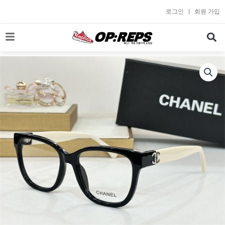
콘
로그인
회원 가입
텐
츠
로
건
너
뛰
기