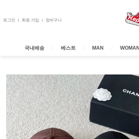
콘
텐
츠
로그인
회원 가입
장바구니
로
건
너
국내배송
베스트
MAN
WOMA
뛰
기