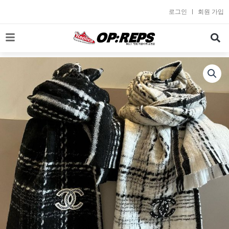
콘
로그인
회원 가입
텐
츠
로
건
너
뛰
기