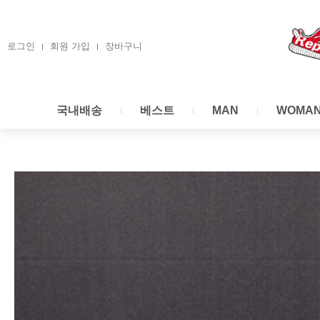
콘
텐
츠
로그인
회원 가입
장바구니
로
건
너
국내배송
베스트
MAN
WOMA
뛰
기