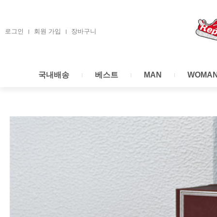
콘
텐
츠
로그인
회원 가입
장바구니
로
건
너
국내배송
베스트
MAN
WOMA
뛰
기