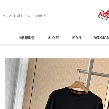
콘
텐
츠
로그인
회원 가입
장바구니
로
건
너
국내배송
베스트
MAN
WOMA
뛰
기