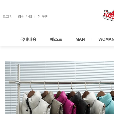
콘
텐
츠
로그인
회원 가입
장바구니
로
건
너
국내배송
베스트
MAN
WOMA
뛰
기