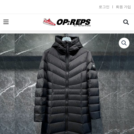
콘
로그인
회원 가입
텐
츠
로
건
너
뛰
기