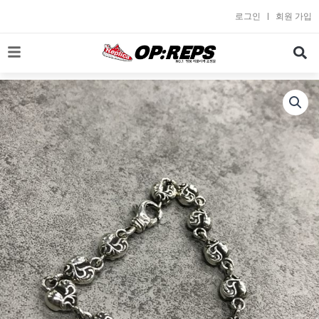
콘
로그인
회원 가입
텐
츠
로
건
너
뛰
기