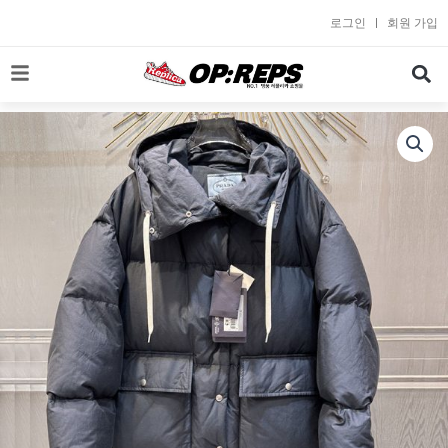
콘
로그인
회원 가입
텐
츠
로
건
너
뛰
기