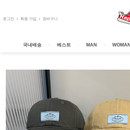
콘
텐
츠
로그인
회원 가입
장바구니
로
건
너
국내배송
베스트
MAN
WOMA
뛰
기