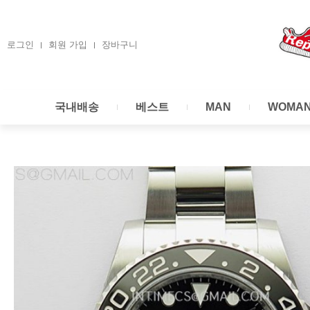
콘
텐
츠
로그인
회원 가입
장바구니
로
건
너
국내배송
베스트
MAN
WOMA
뛰
기