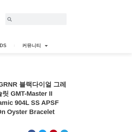
Search
Search
IDS
커뮤니티
 GRNR 블랙다이얼 그레
MT-Master II
amic 904L SS APSF
On Oyster Bracelet