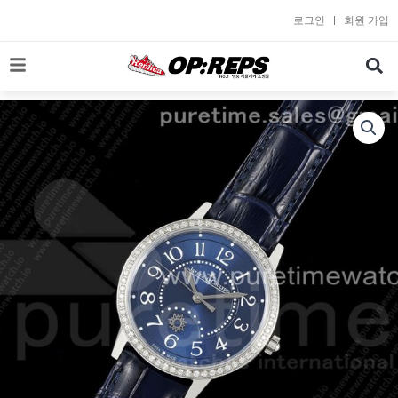
콘
로그인
회원 가입
텐
츠
로
건
너
뛰
기