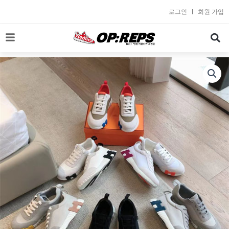
콘
로그인
회원 가입
텐
츠
로
건
너
뛰
기