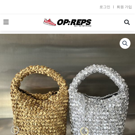
콘
로그인
회원 가입
텐
츠
로
건
너
뛰
기