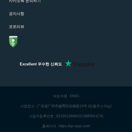
카카오톡 문의하기
공지사항
포토리뷰
Excellent 우수한 신뢰도
대표자명 : FANG
사업장소 : 广东省广州市越秀区站南路16号 (반품주소아님)
사업자등록번호 : 92330106MA2CGMP8A (CN)
홈페이지 : https://op-reps.com/