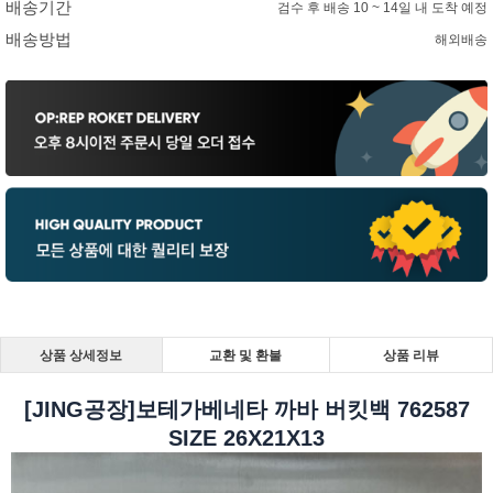
배송기간
검수 후 배송 10 ~ 14일 내 도착 예정
배송방법
해외배송
상품 상세정보
교환 및 환불
상품 리뷰
[JING공장]보테가베네타 까바 버킷백 762587
SIZE 26X21X13