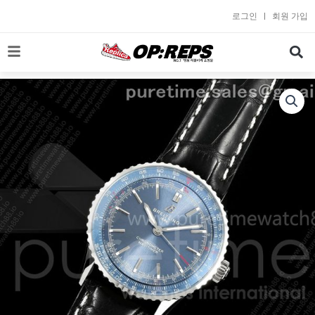
콘
로그인
회원 가입
텐
츠
로
건
너
뛰
기