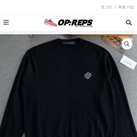
콘
로그인
회원 가입
텐
츠
로
건
너
뛰
기